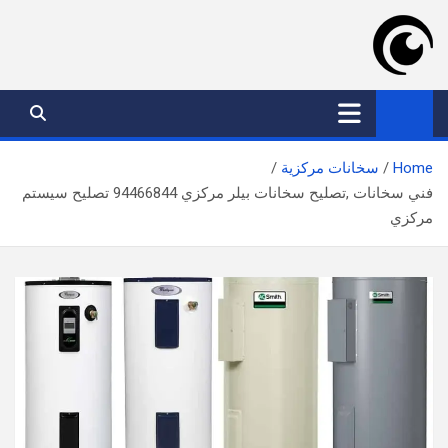
Ski
t
conten
موقع عدسة الكويت
افضل خدمات بالكويت
Home
سخانات مركزية
فني سخانات ,تصليح سخانات بيلر مركزي 94466844 تصليح سيستم
مركزي