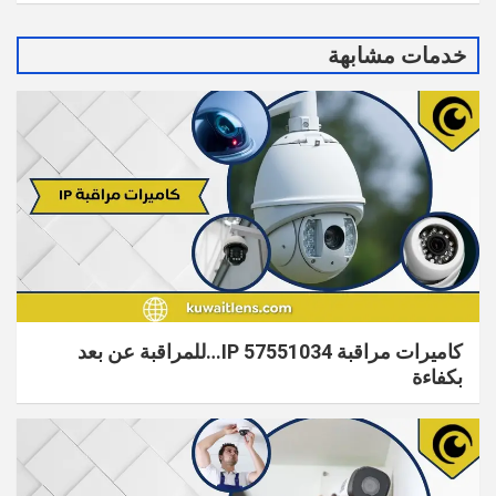
خدمات مشابهة
كاميرات مراقبة IP 57551034…للمراقبة عن بعد
بكفاءة