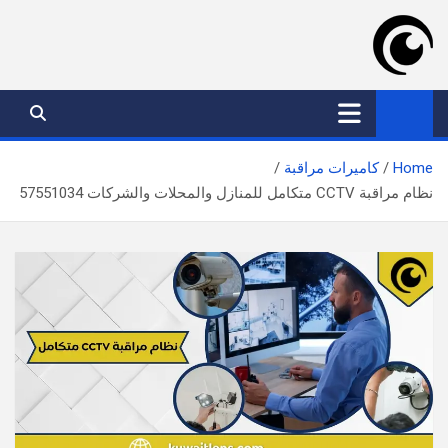
Ski
t
conten
موقع عدسة الكويت
افضل خدمات بالكويت
Home
كاميرات مراقبة
نظام مراقبة CCTV متكامل للمنازل والمحلات والشركات 57551034