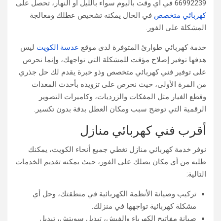
66992239 في أي وقت باليوم سواء بالليل أو النهار، تحصل على
كهربائي متخصص
في الحال يمكنه تشخيص عطلك ومعالجة
المشكلة على الفور.
خدمة كهربائي طوارئ المتوفرة لدى موقع
عدسة الكويت
ليس
هدفها توفير إصلاح مؤقت للمشكلة التي تواجهك، وإنما نحرص
على توفير فني كهربائي متخصص وذو خبرة يقدم لك حل جذري
من المرة الأولى، حيث نحرص على تزويده بأحدث المعدات
وقطع الغيار مثل المفكات والزرديات، وكاميرات التصوير
الرقمية التي توضح سبب ومكان العطل بدقة بدون تكسير.
أقرب فني كهربائي منازل
نوفر خدمة كهربائي منازل تغطي جميع أنحاء الكويت، يمكنك
طلبه من أي مكان يصلك على الفور، حيث يمكنه تقديم الخدمات
التالية:
تركيب وصيانة الأنظمة الكهربائية في منطقتك، وحل أي
مشكلة كهربائية تواجهها في منزلك.
صيانة مفاتيح الكهرباء والفيش، تبديل سويتش، تبديل