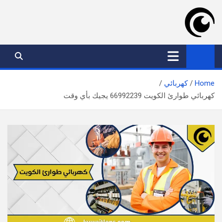
Ski
t
conten
موقع عدسة الكويت
افضل خدمات بالكويت
Home
كهربائي
كهربائي طوارئ الكويت 66992239 يجيك بأي وقت