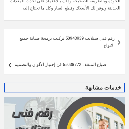
الجودة وبالطريقة الصحيحة وذلك بالاعتماد على أحدث المعدات
الحديثة ويوفر لك الأسلاك وقطع الغيار وكل ما تحتاج إليه.
تصفّح
رقم فني ستلايت 50943939 تركيب برمجة صيانة جميع
المقالات
الانواع
صباغ المنقف 65038772 فن إختيار الألوان والتصميم
خدمات مشابهة