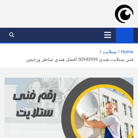
Ski
t
conten
موقع عدسة الكويت
افضل خدمات بالكويت
Home
ستلايت
فني ستلايت هندي 50943939 أفضل هندي شاطر ورخيص