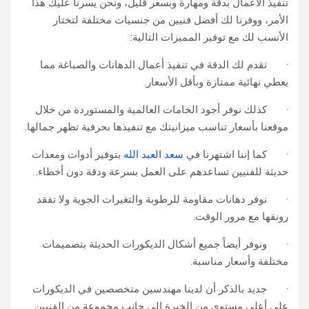
تنفيذ الأعمال بدقة ومهارة وبسعر قليل، ونحن يسرنا عليك هذا
الأمر، ووفرنا لك أفضل فنيين من جنسيات مختلفة لتختار
الأنسب لك مع توفير المميزات التالية:
· نقدم لك الدقة في تنفيذ أعمال الدهانات والصباغة مما
يعطي نهائية ممتازة وبأقل الأسعار.
· كذلك نوفر أجود الخامات العالمية والمستوردة من خلال
موقعنا بأسعار تناسب ميزانيتك مع تنفيذها بحرفية تظهر جمالها.
· كما إننا اشتهرنا في
سعد العبد الله
بتوفير أدوات ومعدات
حديثة للفنيين تساعدهم على العمل بسرعة ودقة دون أخطاء.
· نوفر دهانات مقاومة للرطوبة والتغيرات الجوية ولا تفقد
رونقها مع مرور الوقت.
· ونوفر أيضاً جميع أشكال الديكورات الحديثة بتصميمات
مختلفة وأسعار مناسبة.
· جديد بالذكر أن لدينا مهندسين متخصصين في الديكورات
على أعلى مستوى من الخبرة إلى جانب مجموعة من الفنيين