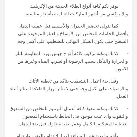
· يوفر لكم كافة أنواع الطلاء الحديثة من الإكريليك
والإيبوكسي من أشهر الماركات العالمية بأسعار مناسبة.
· كما يتولى تحضير الجدران والأسقف قبل عملية الدهان
بأفضل الخامات للتخلص من الأوساخ والغبار الموجودة على
السطح حتى يكون الشكل النهائي للتشطيب على أكمل وجه.
· كذلك يمكنه تركيب كافة ألواح جبس بورد المقاومة للنار
والحرارة والتآكل بسبب الرطوبة أو تسرب المياه وغيرها من
الأمور.
· وقبل بدء أعمال التشطيب يتأكد من تغطية الأثاث
والأرضيات على أكمل وجه حتى لا تتأثر برزاز الطلاء المتناثر أثناء
العمل.
· كذلك يمكنه تنفيذ كافة أعمال الترميم للتخلص من الشقوق
والثقوب وأي عيب موجود في الحائط باستخدام المعجون
لتغطية المشكلة بالكامل وعمل طبقة عازلة قبل بدء الدهان.
· وأهم ما يميز فني الصباغة لدينا الالتزام بالوقت واحترام