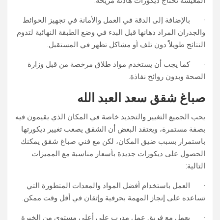
المعيشة تحتاج ديكورات هادئة مريحة.
· بالإضافة إلى الدقة في العمل والأمانة في تجهيز الحوائط
والجدران المراد دهانها قبل البدء في وضع الطبقة النهائية لتدوم
النتائج طويلاً دون تلف أو مشاكل تظهر في المستقبل.
· كما يجب أن يستخدم مواد طلاق مرخصة من قبل وزارة
الصحة وبدون روائح نفاذة.
صباغ شقق سعد العبد الله
يحب الجميع التغيير والتجديد خاصة في المكان الذي يقيمون فيه
بصفة مستمرة، ويعتقد البعض أن الشقق يصعب تغيير ديكورتها
باستمرار بسبب ضيق المكان، لكن مع فني صباغ شقق يمكنك
الحصول على ديكورات جديدة بأسعار مناسبة مع المميزات
التالية:
· العمل باستخدام أفضل المواد والمعدات المتطورة التي
تساعده على إنجاز المهمة بحرفية وإتقان في أقل وقت ممكن.
· يعمل مع فريق عمل مدرب على أعلى مستوى من الخبرة