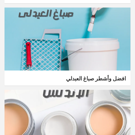
افضل وأشطر صباغ العبدلي