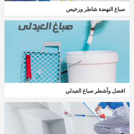
صباغ النهضة شاطر ورخيص
افضل وأشطر صباغ العبدلي