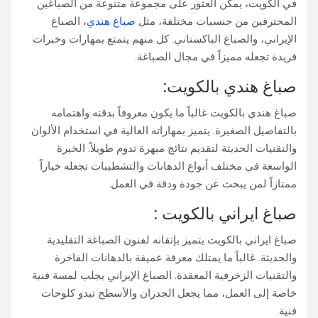
في الكويت، يمكن العثور على مجموعة متنوعة من الصباغين
المحترفين من جنسيات مختلفة، مثل
صباغ هندي
، الصباغ
الإيراني، والصباغ الباكستاني. كل منهم يتمتع بمهارات وخبرات
فريدة تجعله مميزاً في مجال الصباغة.
صباغ هندي بالكويت:
صباغ هندي بالكويت غالباً ما يكون معروفاً بدقته واهتمامه
بالتفاصيل الصغيرة. يتميز بمهاراته العالية في استخدام الألوان
والتقنيات الحديثة لتقديم نتائج مبهرة تدوم طويلاً. الخبرة
الواسعة في مختلف أنواع الدهانات والتشطيبات تجعله خياراً
ممتازاً لمن يبحث عن جودة ودقة في العمل.
صباغ ايراني بالكويت :
صباغ ايراني بالكويت يتميز بإتقانه لفنون الصباغة التقليدية
والحديثة. غالباً ما يمتلك معرفة عميقة بالدهانات الفاخرة
والتقنيات الزخرفية المعقدة. الصباغ الإيراني يجلب لمسة فنية
خاصة إلى العمل، مما يجعل الجدران والأسطح تبدو كلوحات
فنية.