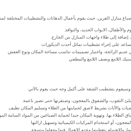
غ منازل القرين، حيث يقوم بأعمال الدهانات والتشطيبات المختلفة لمن
الأطفال، الابواب الحديد، والنوافذ.
ي تساعد على إجراء تشطيبات تماثل أحدث الديكورات.
لي عديم الرائحة، واختيار تصميمات تناسب مساحة المكان ونوع العفش.
استيك اللامع ونصف اللامع والمطفي.
سيقوم بتشطيب الشقة على أكمل وجه حيث يقوم بالآتي:
لئ الثقوب، والشقوق بالمعجون، وصنفرتها حتى تصير ناعمة.
ضيات والأثاث بشريط لاصق لحمايتها من الطلاء وتسليم المكان نظيف.
ق الطلاء بها، وتهوية المكان جيدا لحماية الصباغين من المواد السامة المو
جون، أو استخدام المركبات الكيميائية وتسهيل ازالتها.
 والإهتمام بتغطيتها وعدم الإهمال فيها وجعلها متسخة.