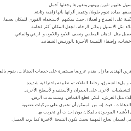
هل عليهم تلوين بيوتهم وتغييرها وجعلها أجمل.
منة على الصباغ والعملاء، حيث يمكنهم الاستخدام الفوري للمكان بعدها.
لاء مثل الاستيل وبدائل الرخام، لجعل المكان أكثر فخامة.
ل مثل الدهان المطفي ونصف اللامع واللامع، و الزيتي والمائي.
لأخشاب، وإضفاء اللمسة الأخيرة بالورنيش الشفاف.
قرين الهندى ما زال يقدم عروضا مستمرة على خدمات الدهانات، يقوم بالمها
و ملء الشقوق، وخلط الطلاء، ثم تطبيقه باحترافية شديدة.
والتشطيبات الأخرى على الجدران والأسقف والأسطح الأخرى.
طلاء مثل الفرش، البكر، قطع القماش، ومسدسات الرش.
م الدهانات، حيث إنه من الممكن أن تحتوي على مركبات عضوية.
لأشياء الموجودة بالمكان دون إحداث أي تخريب بها.
 لضمان نجاح المهمة بحيث تكون النتيجة الأخيرة كما يريد العميل.