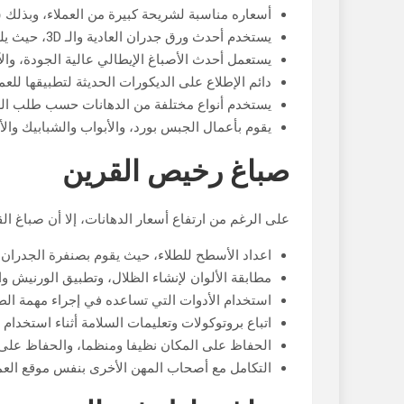
أسعاره مناسبة لشريحة كبيرة من العملاء، وبذلك س
يستخدم أحدث ورق جدران العادية والـ 3D، حيث يلصقها بمادة تدوم طويلا، وتتميز ألوانها بأنها زاهية وثابتة.
يستعمل أحدث الأصباغ الإيطالي عالية الجودة، والآ
دائم الإطلاع على الديكورات الحديثة لتطبيقها للعم
يستخدم أنواع مختلفة من الدهانات حسب طلب العمي
يقوم بأعمال الجبس بورد، والأبواب والشبابيك وا
صباغ رخيص القرين
على الرغم من ارتفاع أسعار الدهانات، إلا أن صباغ ال
اعداد الأسطح للطلاء، حيث يقوم بصنفرة الجدران، 
مطابقة الألوان لإنشاء الظلال، وتطبيق الورنيش 
استخدام الأدوات التي تساعده في إجراء مهمة ال
اتباع بروتوكولات وتعليمات السلامة أثناء استخدا
الحفاظ على المكان نظيفا ومنظما، والحفاظ على ا
التكامل مع أصحاب المهن الأخرى بنفس موقع العمل