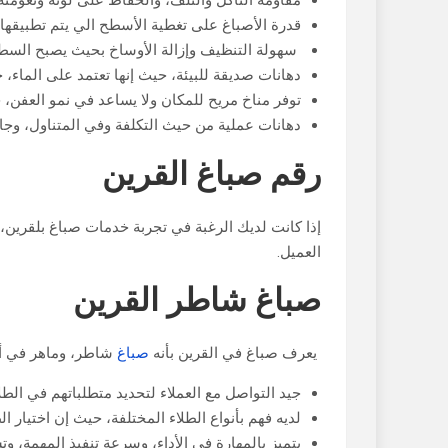
مقاومة التآكل والتلف، والحفاظ على لونه ونعومته
قدرة الأصباغ على تغطية الأسطح الي يتم تطبيقه
سهولة التنظيف وإزالة الأوساخ بحيث يصبح السطح ن
دهانات صديقة للبيئة، حيث إنها تعتمد على الماء
توفر مناخ مريح للمكان ولا يساعد في نمو العفن،
دهانات عملية من حيث التكلفة وفي المتناول، وجاهز
رقم صباغ القرين
إذا كانت لديك الرغبة في تجربة خدمات صباغ بلقرين، 
العميل.
صباغ شاطر القرين
يعرف صباغ في القرين بأنه
صباغ
شاطر، وماهر في أدا
جيد التواصل مع العملاء لتحديد متطلباتهم في الط
لديه فهم بأنواع الطلاء المختلفة، حيث إن اختيار ا
يتميز بالمهارة في الأداء، وسرعة تنفيذ المهمة، وت