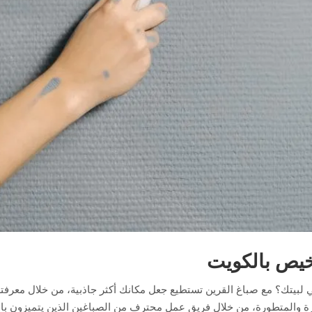
خيص بالكويت
ي لبيتك؟ مع صباغ القرين تستطيع جعل مكانك أكثر جاذبية، من خلال معرفته
يزة والمتطورة، من خلال فريق عمل محترف من الصباغين الذين يتميزون بال