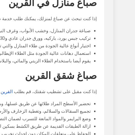
صباغ منازل في القرين
إذا كنت تبحث عن صباغ لمنزلك، يمكنك طلب خدمة صبا
صباغة جدران المنازل، وخشب الأبواب، وغرف النوم و
تركيب جبس بورد، باركيه، وورق جدران عادي و3D، إضافة إلى طلاء واجهات المنازل من الخارج.
اختيار أنواع عالية الجودة من طلاء المنازل والت
استعمال دهانات عالية الجودة مثل الطلاء الإيطا
يقوم أيضا باستخدام الطلاء الزيتي والمائي، والبل
صباغ شقق القرين
إذا كنت مقبل على تشطيب شقتك، قم بطلب
القرين
و
تحضير الأسطح المراد طلائها عن طريق غسلها، وم
تجميع السقالات والسلالم، وتغطية الزخارف والأر
وضع البرايمر والمواد المانعة للتسرب لضمان التصا
ازالة الطبقات القديمة عن طريق الكشط بسكين المع
الحفاظ على متعلقات المكان دون إحداث تخريب بها،