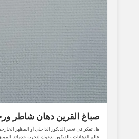
صباغ القرين دهان شاطر ور
هل تفكر في تغيير الديكور الداخلي أو المظهر الخارج
عالم الدهانات والديكور. ندعوك لتجربة خدماتنا المم