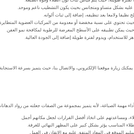
 لفترة طويلة، حيث يتم قياس ثبات لون الطلاء وقوة الصبغة.
ا عليه بشكل متساو ومتجانس بحيث يكون التشطيب ناعم وموحد.
ظيفا ولامعا بعد تنظيفه، إضافة إلى ثبات ألوانه.
، حيث تحتوي على نسبة مخفضة أو معدومة من المركبات العضوية المتطايرة.
 حيث يمكن تطبيقه على الأسطح المعرضة للرطوبة لمكافحة نمو العفن.
 للاستخدام، ويدوم لفترة طويلة إضافة إلى الجودة العالية.
يمكنك زيارة موقعنا الإلكتروني، والاتصال بنا، حيث يتميز بسرعة الاستجاب
ء مهمة الصباغة، لأنه يتميز بمجموعة من الصفات جعلته من رواد الدهانات ب
لاء، ومساعدتهم على اتخاذ أفضل القرارات لجعل مكانهم أجمل.
لطلاء المناسب يؤثر بشكل كبير على المظهر النهائي للغرفة.
سليم الموقع في المعاد المتفق عليه مع الإتقان في العمل.