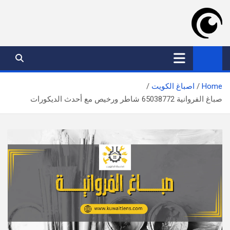
Ski
t
conten
موقع عدسة الكويت
افضل خدمات بالكويت
Home
اصباغ الكويت
صباغ الفروانية 65038772 شاطر ورخيص مع أحدث الديكورات