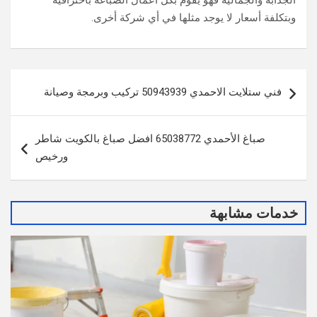
الجذابة والجمالية فهو يقوم بكل أعمال الصباغة باحترافية
وبتكلفة أسعار لا يوجد مثلها في أي شركة أخرى.
تصفّح
فني ستلايت الاحمدي 50943939 تركيب وبرمجة وصيانة
المقالات
صباغ الأحمدي 65038772 افضل صباغ بالكويت شاطر
ورخيص
خدمات مشابهة