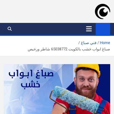
Ski
t
conten
موقع عدسة الكويت
افضل خدمات بالكويت
Home
فني صباغ
صباغ ابواب خشب بالكويت 65038772 شاطر ورخيص