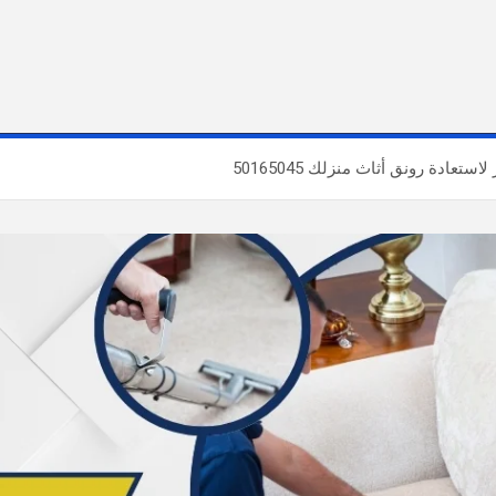
عادة رونق أثاث منزلك 50165045