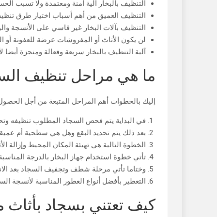
التنظيف بالبخار آلية آمنة ومعتمدة ولا تسبب الحس
التنظيف العميق من أهم أسباب اختيار طرق تنظيف 
التنظيف بآلات البخار غير قاسي على الأنسجة وال
لن يكون الأثاث أو المفروشات عرضة للعفونة أو الر
آلية التنظيف بالبخار سريعة وفعالة ومنجزة أيضا ل
ما هي مراحل تنظيف السج
إليك بالخطوات أهم المراحل المتبعة من أجل الحصول
في البداية يتم فحص السجاد المطلوب تنظيفه وتحد
بعد ذلك يتم تحديد البقع وهل هي سطحية أم عميقة،
الخطوة التالية هي تهيئة المكان المحيط وإزالة ال
تأتي خطوة استخدام جهاز البخار بالدرجة المناسبة ل
وختاما تأتي مرحلة شطف وتجفيف السجاد بعد الانته
التعطير بأفضل أنواع العطور المناسبة لأنسجة السج
كيف تعتني بسجاد بأثاث م