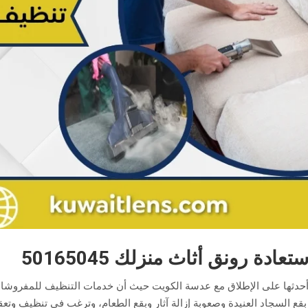
دة رونق أثاث منزلك 50165045
أحدثها على الإطلاق مع عدسة الكويت حيث أن خدمات التنظيف للمفروشات
ع السجاد العنيدة وصعوبة إزالة آثار وبقع الطعام، وترغب في تنظيف وتعقي