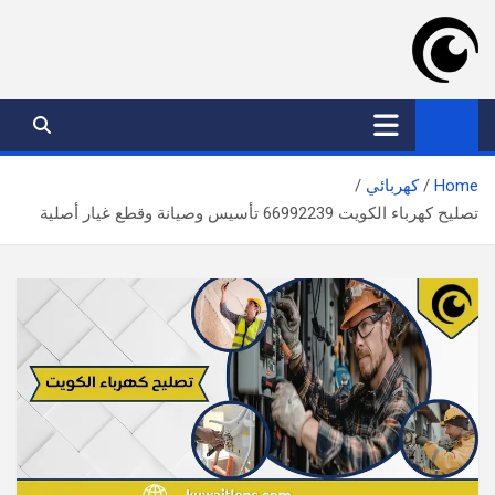
Ski
t
conten
موقع عدسة الكويت
افضل خدمات بالكويت
Home
كهربائي
تصليح كهرباء الكويت 66992239 تأسيس وصيانة وقطع غيار أصلية