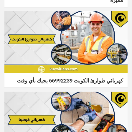
مميزة
كهربائي طوارئ الكويت 66992239 يجيك بأي وقت