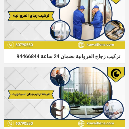
تركيب زجاج الفروانية بضمان 24 ساعة​ 94466844