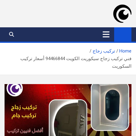
Ski
t
conten
موقع عدسة الكويت
افضل خدمات بالكويت
Home
تركيب زجاج
فني تركيب زجاج سيكوريت الكويت 94466844 أسعار تركيب
السكوريت