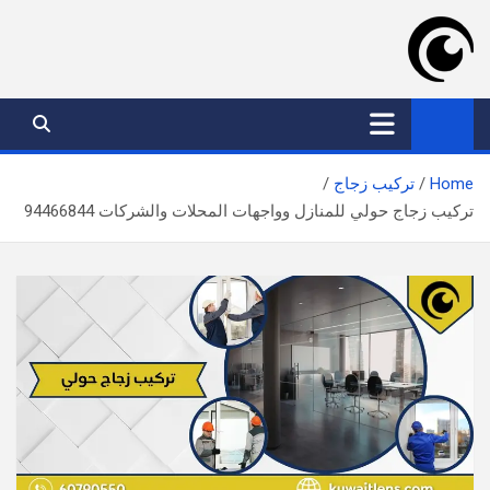
Ski
t
conten
موقع عدسة الكويت
افضل خدمات بالكويت
Home
تركيب زجاج
تركيب زجاج حولي​ للمنازل وواجهات المحلات والشركات 94466844