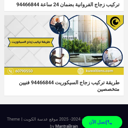
تركيب زجاج الفروانية بضمان 24 ساعة​ 94466844
طريقة تركيب زجاج السيكوريت ​94466844 فنيين
متخصصين
جميع الحقوق محفوظة 2024- 2025 موقع عدسة الكويت | Theme
إتصل الآن
by
MantraBrain