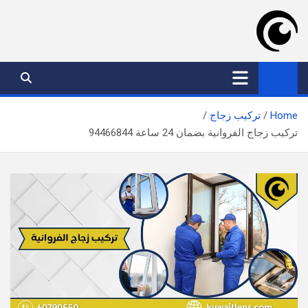
Ski
t
conten
موقع عدسة الكويت
افضل خدمات بالكويت
Home
تركيب زجاج
تركيب زجاج الفروانية بضمان 24 ساعة​ 94466844