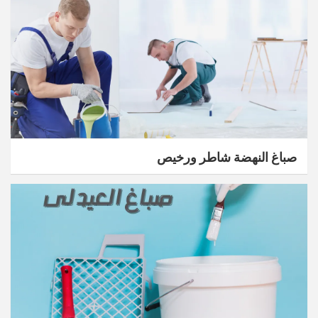
صباغ النهضة شاطر ورخيص