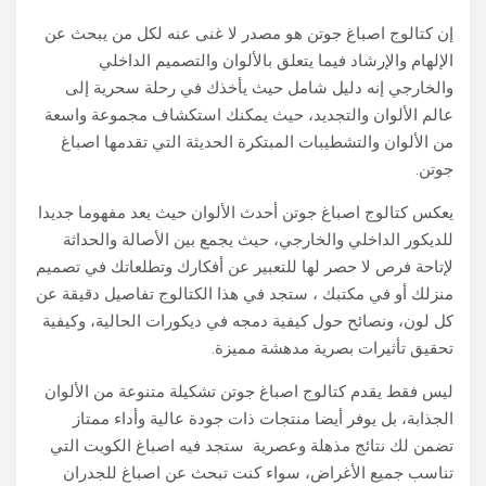
إن كتالوج اصباغ جوتن هو مصدر لا غنى عنه لكل من يبحث عن
الإلهام والإرشاد فيما يتعلق بالألوان والتصميم الداخلي
والخارجي إنه دليل شامل حيث يأخذك في رحلة سحرية إلى
عالم الألوان والتجديد، حيث يمكنك استكشاف مجموعة واسعة
من الألوان والتشطيبات المبتكرة الحديثة التي تقدمها اصباغ
جوتن.
يعكس كتالوج اصباغ جوتن أحدث الألوان حيث يعد مفهوما جديدا
للديكور الداخلي والخارجي، حيث يجمع بين الأصالة والحداثة
لإتاحة فرص لا حصر لها للتعبير عن أفكارك وتطلعاتك في تصميم
منزلك أو في مكتبك ، ستجد في هذا الكتالوج تفاصيل دقيقة عن
كل لون، ونصائح حول كيفية دمجه في ديكورات الحالية، وكيفية
تحقيق تأثيرات بصرية مدهشة مميزة.
ليس فقط يقدم كتالوج اصباغ جوتن تشكيلة متنوعة من الألوان
الجذابة، بل يوفر أيضا منتجات ذات جودة عالية وأداء ممتاز
تضمن لك نتائج مذهلة وعصرية ستجد فيه اصباغ الكويت التي
تناسب جميع الأغراض، سواء كنت تبحث عن اصباغ للجدران