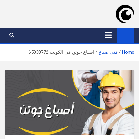
Ski
t
conten
موقع عدسة الكويت
افضل خدمات بالكويت
Home
فني صباغ
اصباغ جوتن في الكويت 65038772